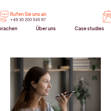


Rufen Sie uns an
+49 30 200 545 97
prachen
Über uns
Case studies