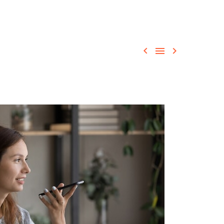


