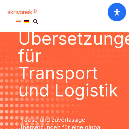
Professionell
Übersetzung
für
Transport
und Logistik
Präzise und zuverlässige
Übersetzungen für eine global