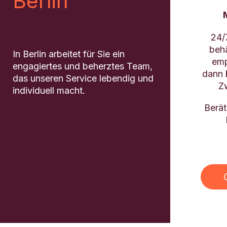
Berlin
24/7
behä
In Berlin arbeitet für Sie ein
emp
engagiertes und beherztes Team,
dann 
das unseren Service lebendig und
Z
individuell macht.
Berät