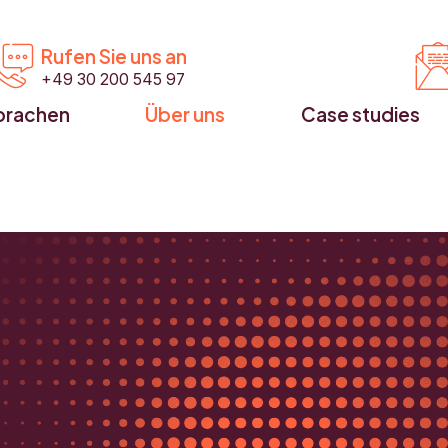


Rufen Sie uns an
+49 30 200 545 97
prachen
Über uns
Case studies
s