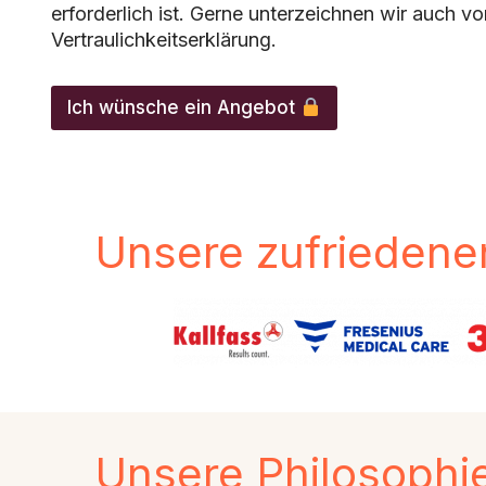
erforderlich ist. Gerne unterzeichnen wir auch vo
Vertraulichkeitserklärung.
G
e
Ich wünsche ein Angebot
w
ü
n
s
c
h
Unsere zufriedene
t
e
e
i
n
e
Unsere Philosophi