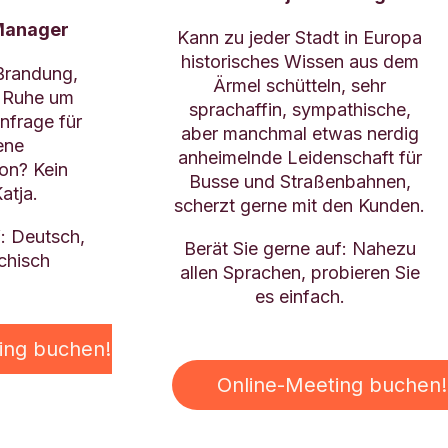
 Manager
Kann zu jeder Stadt in Europa
historisches Wissen aus dem
 Brandung,
Ärmel schütteln, sehr
s Ruhe um
sprachaffin, sympathische,
Anfrage für
aber manchmal etwas nerdig
ene
anheimelnde Leidenschaft für
on? Kein
Busse und Straßenbahnen,
atja.
scherzt gerne mit den Kunden.
f: Deutsch,
Berät Sie gerne auf: Nahezu
chisch
allen Sprachen, probieren Sie
es einfach.
ing buchen!
Online-Meeting buchen!