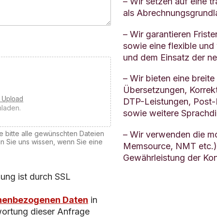
– Wir setzen auf eine t
als Abrechnungsgrundl
– Wir garantieren Frist
sowie eine flexible un
und dem Einsatz der ne
– Wir bieten eine breite
Übersetzungen, Korrekt
o Upload
DTP-Leistungen, Post-E
hladen.
sowie weitere Sprachdi
e bitte alle gewünschten Dateien
– Wir verwenden die m
n Sie uns wissen, wenn Sie eine
Memsource, NMT etc.),
Gewährleistung der Kon
gung ist durch SSL
nenbezogenen Daten
in
ortung dieser Anfrage