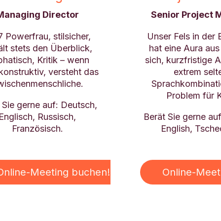
Managing Director
Senior Project
 Powerfrau, stilsicher,
Unser Fels in der
lt stets den Überblick,
hat eine Aura au
hatisch, Kritik – wenn
sich, kurzfristige 
konstruktiv, versteht das
extrem selt
wischenmenschliche.
Sprachkombinati
Problem für K
 Sie gerne auf: Deutsch,
Englisch, Russisch,
Berät Sie gerne au
Französisch.
English, Tsche
Online-Meeting buchen!
Online-Meet