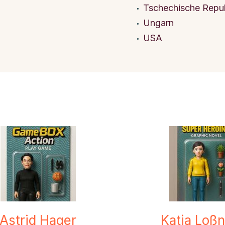
Tschechische Repub
Ungarn
USA
Astrid Hager
Katja Loßn