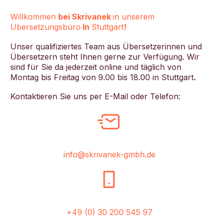
N
Willkommen
bei Skrivanek
in unserem
a
Übersetzungsbüro
In
Stuttgart
!
m
e
E
Unser qualifiziertes Team aus Übersetzerinnen und
-
Übersetzern steht Ihnen gerne zur Verfügung. Wir
m
sind für Sie da jederzeit online und täglich von
a
Montag bis Freitag von 9.00 bis 18.00 in Stuttgart
.
i
l
Kontaktieren Sie uns per E-Mail oder Telefon:
info@skrivanek-gmbh.de
+49 (0) 30 200 545 97