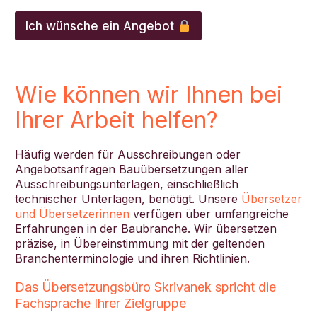
F
i
Ich wünsche ein Angebot
r
m
a
?
Wie können wir Ihnen bei
*
*
Ihrer Arbeit helfen?
Z
i
e
Häufig werden für Ausschreibungen oder
l
Angebotsanfragen Bauübersetzungen aller
s
Ausschreibungsunterlagen, einschließlich
p
r
technischer Unterlagen, benötigt. Unsere
Übersetzer
a
und Übersetzerinnen
verfügen über umfangreiche
c
Erfahrungen in der Baubranche. Wir übersetzen
h
präzise, in Übereinstimmung mit der geltenden
e
Branchenterminologie und ihren Richtlinien.
Das Übersetzungsbüro Skrivanek spricht die
Fachsprache Ihrer Zielgruppe