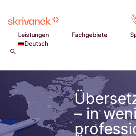
Leistungen
Fachgebiete
S
Deutsch
Überset
– in wen
professi