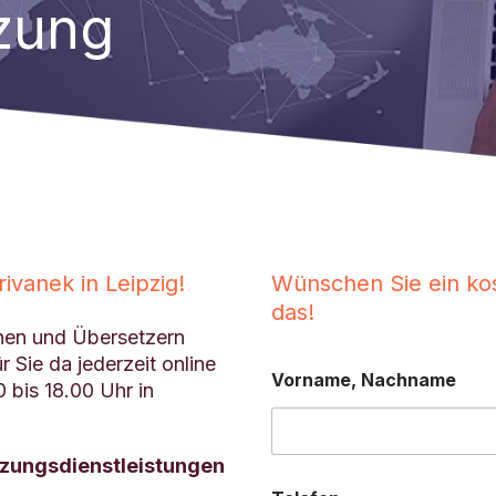
zung
vanek in Leipzig!
Wünschen Sie ein kos
das!
nnen und Übersetzern
r Sie da jederzeit online
Vorname, Nachname
 bis 18.00 Uhr in
etzungsdienstleistungen