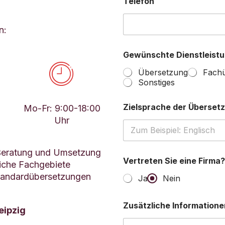
Telefon
n:
Gewünschte Dienstleist


Übersetzung
Fach
Sonstiges
Zielsprache der Überset
Mo-Fr: 9:00-18:00
Uhr
e Beratung und Umsetzung
Vertreten Sie eine Firma
liche Fachgebiete
Standardübersetzungen
Ja
Nein
Zusätzliche Informatione
eipzig