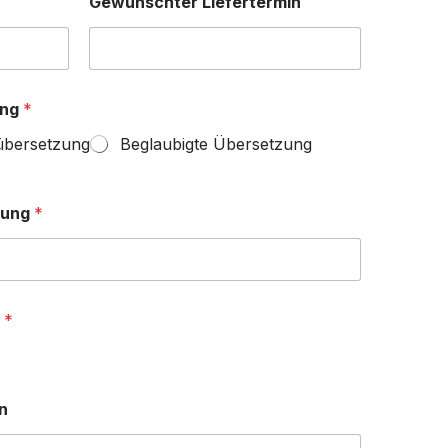
Gewünschter Liefertermin
ung
*
übersetzung
Beglaubigte Übersetzung
zung
*
?
*
n