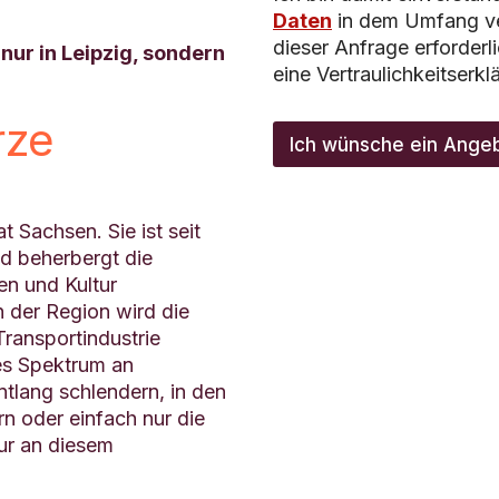
Daten
in dem Umfang ve
dieser Anfrage erforderl
 nur in Leipzig, sondern
eine Vertraulichkeitserkl
I
rze
n
Ich wünsche ein Ange
f
o
r
m
t Sachsen. Sie ist seit
a
d beherbergt die
t
en und Kultur
i
n der Region wird die
o
n
Transportindustrie
e
tes Spektrum an
n
ntlang schlendern, in den
S
i
n oder einfach nur die
e
ur an diesem
G
e