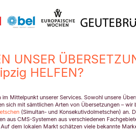
w
ü
n
s
c
h
t
e
r
EN UNSER ÜBERSETZ
ipzig HELFEN?
im Mittelpunkt unserer Services. Sowohl unsere Übers
sich mit sämtlichen Arten von Übersetzungen – wir bi
etschen
(Simultan- und Konsekutivdolmetschen) an. D
n aus CMS-Systemen aus verschiedenen Fachgebieten 
. Auf dem lokalen Markt schätzen viele bekannte Mark