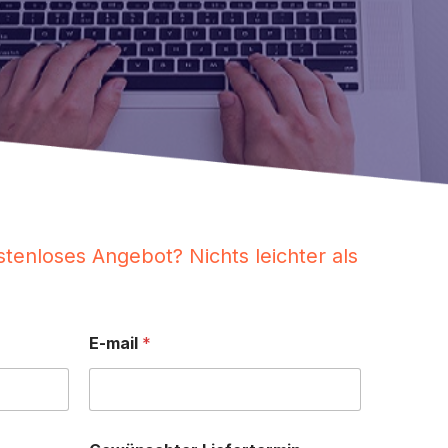
tenloses Angebot? Nichts leichter als
E-mail
*