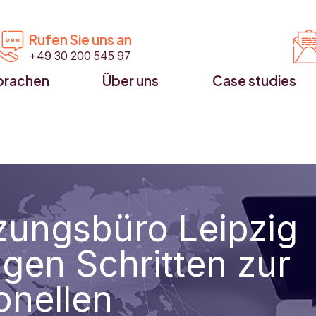


Rufen Sie uns an
+49 30 200 545 97
prachen
Über uns
Case studies
zungsbüro Leipzig
igen Schritten zur
onellen