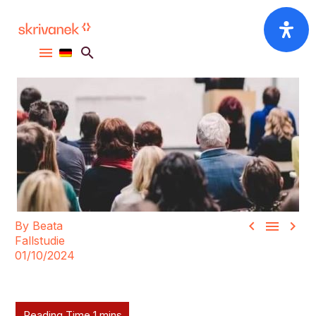



By Beata
Fallstudie
01/10/2024