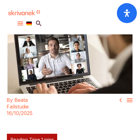


By Beata
Fallstudie
16/10/2025