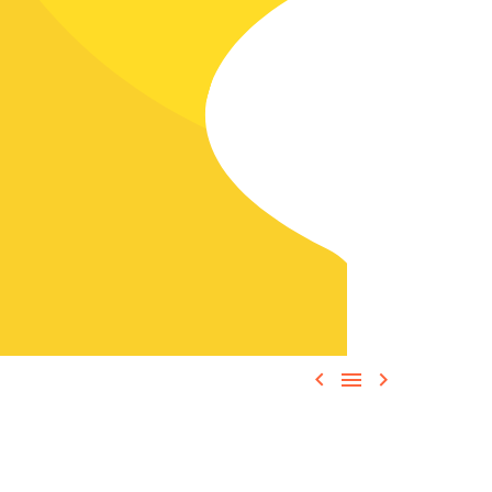


