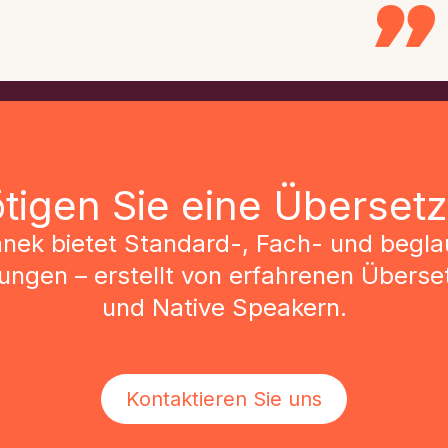
tigen Sie eine Überset
anek bietet Standard-, Fach- und begla
ngen – erstellt von erfahrenen Überse
und Native Speakern.
Kontaktieren Sie uns