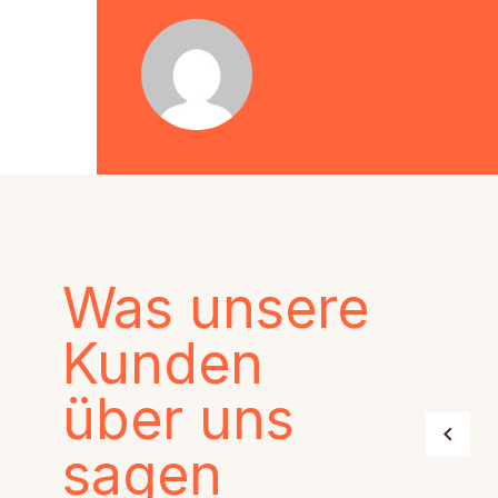
astrid
/ ABOUT A
More posts by astri
Was unsere
Kunden
über uns
sagen