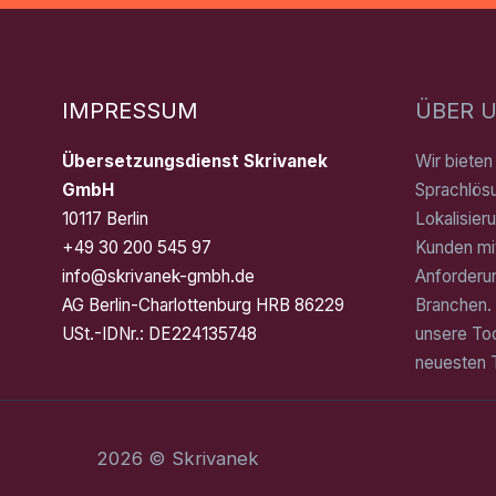
IMPRESSUM
ÜBER 
Übersetzungsdienst Skrivanek
Wir biete
GmbH
Sprachlös
10117 Berlin
Lokalisier
+49 30 200 545 97
Kunden mit
info@skrivanek-gmbh.de
Anforderu
AG Berlin-Charlottenburg HRB 86229
Branchen. 
USt.-IDNr.: DE224135748
unsere To
neuesten 
2026 © Skrivanek