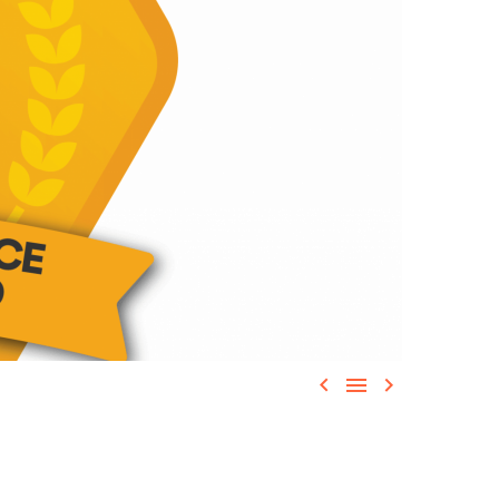


