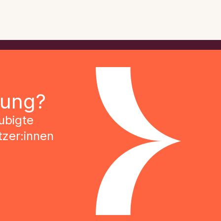
zung?
ubigte
tzer:innen