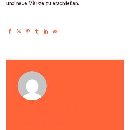
und neue Märkte zu erschließen.
Beata
/ ABOUT AUTHOR
More posts by Beata