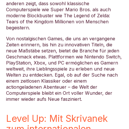
anderen zeigt, dass sowohl klassische
Computerspiele wie Super Mario Bros. als auch
moderne Blockbuster wie The Legend of Zelda:
Tears of the Kingdom Millionen von Menschen
begeistern.
Von nostalgischen Games, die uns an vergangene
Zeiten erinnern, bis hin zu innovativen Titeln, die
neue Maßstäbe setzen, bietet die Branche für jeden
Geschmack etwas. Plattformen wie Nintendo Switch,
PlayStation, Xbox, und PC ermöglichen es Gamern
weltweit, ihre Lieblingsspiele zu erleben und neue
Welten zu entdecken. Egal, ob auf der Suche nach
einem zeitlosen Klassiker oder einem
actiongeladenen Abenteuer – die Welt der
Computerspiele bleibt ein Ort voller Wunder, der
immer wieder aufs Neue fasziniert.
Level Up: Mit Skrivanek
zum internationalen