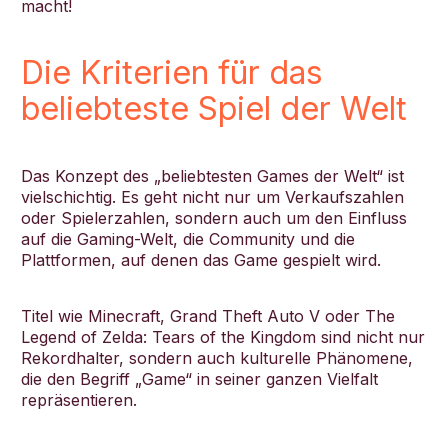
macht!
Die Kriterien für das
beliebteste Spiel der Welt
Das Konzept des „beliebtesten Games der Welt“ ist
vielschichtig. Es geht nicht nur um Verkaufszahlen
oder Spielerzahlen, sondern auch um den Einfluss
auf die Gaming-Welt, die Community und die
Plattformen, auf denen das Game gespielt wird.
Titel wie Minecraft, Grand Theft Auto V oder The
Legend of Zelda: Tears of the Kingdom sind nicht nur
Rekordhalter, sondern auch kulturelle Phänomene,
die den Begriff „Game“ in seiner ganzen Vielfalt
repräsentieren.