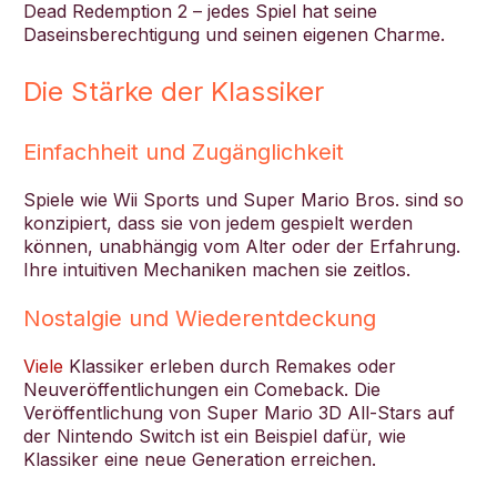
Dead Redemption 2 – jedes Spiel hat seine
Daseinsberechtigung und seinen eigenen Charme.
Die Stärke der Klassiker
Einfachheit und Zugänglichkeit
Spiele wie Wii Sports und Super Mario Bros. sind so
konzipiert, dass sie von jedem gespielt werden
können, unabhängig vom Alter oder der Erfahrung.
Ihre intuitiven Mechaniken machen sie zeitlos.
Nostalgie und Wiederentdeckung
Viele
Klassiker erleben durch Remakes oder
Neuveröffentlichungen ein Comeback. Die
Veröffentlichung von Super Mario 3D All-Stars auf
der Nintendo Switch ist ein Beispiel dafür, wie
Klassiker eine neue Generation erreichen.