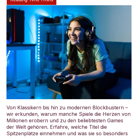
Deutsch
Von Klassikern bis hin zu modernen Blockbustern –
wir erkunden, warum manche Spiele die Herzen von
Millionen erobern und zu den beliebtesten Games
der Welt gehören. Erfahre, welche Titel die
Spitzenplätze einnehmen und was sie so besonders