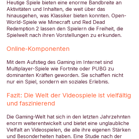
Heutige Spiele bieten eine enorme Bandbreite an
Aktivitäten und Inhalten, die weit über das
hinausgehen, was Klassiker bieten konnten. Open-
World-Spiele wie Minecraft und Red Dead
Redemption 2 lassen den Spielern die Freiheit, die
Spielwelt nach ihren Vorstellungen zu erkunden.
Online-Komponenten
Mit dem Aufstieg des Gaming im Internet sind
Multiplayer-Spiele wie Fortnite oder PUBG zu
dominanten Kräften geworden. Sie schaffen nicht
nur ein Spiel, sondern ein soziales Erlebnis.
Fazit: Die Welt der Videospiele ist vielfältig
und faszinierend
Die Gaming-Welt hat sich in den letzten Jahrzehnten
enorm weiterentwickelt und bietet eine unglaubliche
Vielfalt an Videospielen, die alle ihre eigenen Stärken
und Besonderheiten haben. Eine Studie nach der