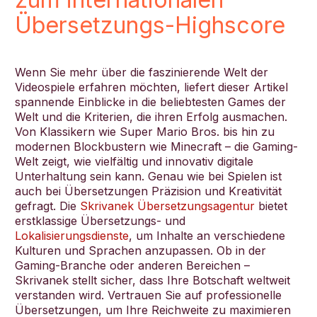
Übersetzungs-Highscore
Wenn Sie mehr über die faszinierende Welt der
Videospiele erfahren möchten, liefert dieser Artikel
spannende Einblicke in die beliebtesten Games der
Welt und die Kriterien, die ihren Erfolg ausmachen.
Von Klassikern wie Super Mario Bros. bis hin zu
modernen Blockbustern wie Minecraft – die Gaming-
Welt zeigt, wie vielfältig und innovativ digitale
Unterhaltung sein kann. Genau wie bei Spielen ist
auch bei Übersetzungen Präzision und Kreativität
gefragt. Die
Skrivanek Übersetzungsagentur
bietet
erstklassige Übersetzungs- und
Lokalisierungsdienste
, um Inhalte an verschiedene
Kulturen und Sprachen anzupassen. Ob in der
Gaming-Branche oder anderen Bereichen –
Skrivanek stellt sicher, dass Ihre Botschaft weltweit
verstanden wird. Vertrauen Sie auf professionelle
Übersetzungen, um Ihre Reichweite zu maximieren