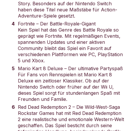
Story. Besonders auf der Nintendo Switch
haben diese Titel neue Maßstäbe für Action-
Adventure-Spiele gesetzt.
Fortnite – Der Battle-Royale-Gigant
Kein Spiel hat das Genre des Battle Royale so
geprägt wie Fortnite. Mit regelmäßigen Events,
spannenden Updates und einer aktiven
Community bleibt das Spiel ein Favorit auf
verschiedenen Plattformen wie PC, PlayStation
5 und Xbox.
Mario Kart 8 Deluxe – Der ultimative Partyspaß
Für Fans von Rennspielen ist Mario Kart 8
Deluxe ein zeitloser Klassiker. Ob auf der
Nintendo Switch oder früher auf der Wii U,
dieses Spiel sorgt für stundenlangen Spaß mit
Freunden und Familie.
Red Dead Redemption 2 – Die Wild-West-Saga
Rockstar Games hat mit Red Dead Redemption
2 eine realistische und emotionale Western-Welt
geschaffen. Das Spiel besticht durch seine