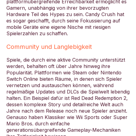
plattformübergreifende Erreichbarkeit ermöglicht es
Gamern, unabhängig ‍von⁢ ihrer bevorzugten
Hardware Teil des​ Hypes zu sein. Candy Crush hat⁢
es sogar geschafft, durch‍ seine Fokussierung auf
mobile Geräte ‍eine eigene ⁢Nische mit riesigen
Spielerzahlen⁢ zu schaffen.
Community und Langlebigkeit
Spiele,⁢ die durch eine aktive Community‍ unterstützt
werden, ⁢behalten oft über Jahre hinweg ihre
Popularität. Plattformen wie Steam oder Nintendo
Switch Online bieten ​Räume, in denen⁣ sich Spieler
vernetzen ‌und austauschen können, während
regelmäßige Updates ⁢und DLCs​ die Spielwelt‍ lebendig
halten. Ein Beispiel ​dafür ist Red Dead ​Redemption ‌2,‌
dessen komplexe⁣ Story und ‍detailreiche Welt auch
Jahre nach ⁤dem Release noch neue Spieler anzieht.
Genauso ‍haben Klassiker wie Wii Sports oder ‌Super
Mario Bros.‌ durch einfache
generationsübergreifende Gameplay-Mechaniken