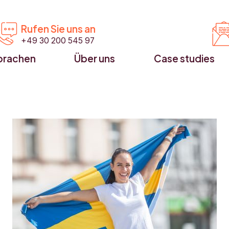


Rufen Sie uns an
+49 30 200 545 97
prachen
Über uns
Case studies