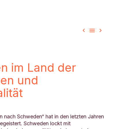



n im Land der
een und
ität
nach Schweden“ hat in den letzten Jahren
geistert. Schweden lockt mit