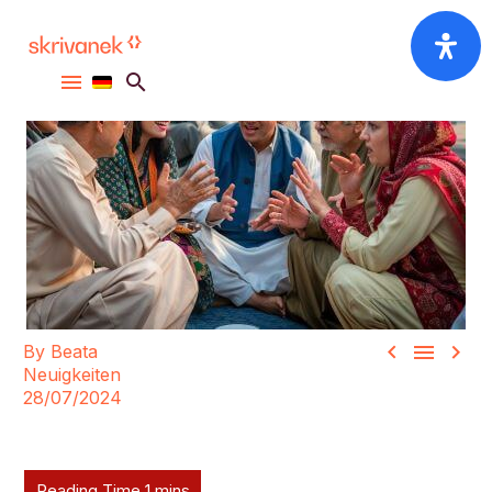



By Beata
Neuigkeiten
28/07/2024