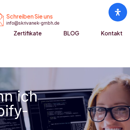


Schreiben Sie uns
info@skrivanek-gmbh.de
Zertifikate
BLOG
Kontakt
nn ich
ify-