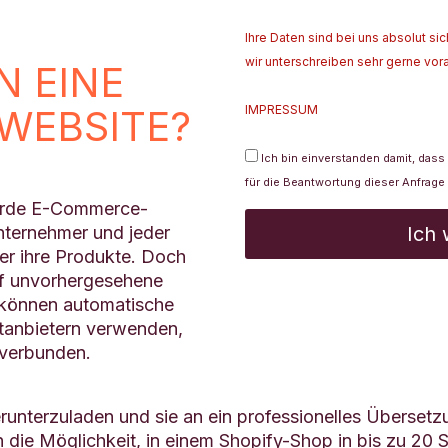
Ihre Daten sind bei uns absolut si
wir unterschreiben sehr gerne vor
N EINE
IMPRESSUM
WEBSITE?
Ich bin einverstanden damit, das
für die Beantwortung dieser Anfrage
liarde E-Commerce-
nternehmer und jeder
er ihre Produkte. Doch
uf unvorhergesehene
Bitte lasse dieses Feld leer.
e können automatische
anbietern verwenden,
 verbunden.
erunterzuladen und sie an ein professionelles Überset
n die Möglichkeit, in einem Shopify-Shop in bis zu 20