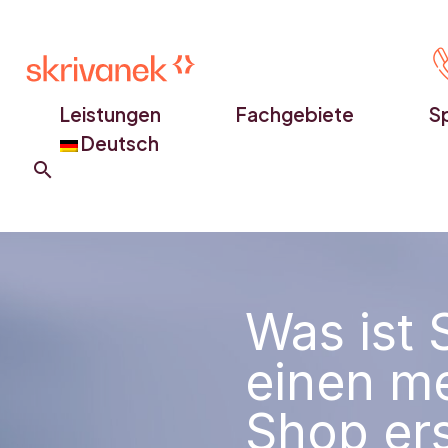
Leistungen
Fachgebiete
S
Deutsch
Was ist 
einen m
Shop ers