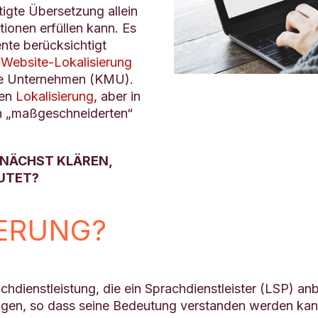
igte Übersetzung allein
tionen erfüllen kann. Es
nte berücksichtigt
r
Website-Lokalisierung
lere Unternehmen (KMU).
men
Lokalisierung
, aber in
en „maßgeschneiderten“
UNÄCHST KLÄREN,
EUTET?
IERUNG?
chdienstleistung, die ein Sprachdienstleister (LSP) anb
agen, so dass seine Bedeutung verstanden werden kann