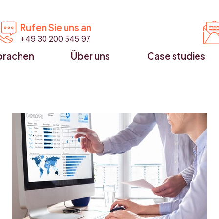


Rufen Sie uns an
+49 30 200 545 97
prachen
Über uns
Case studies