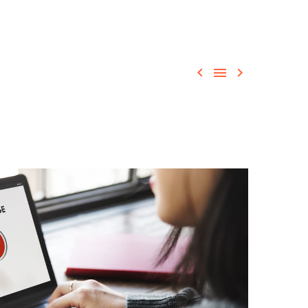


