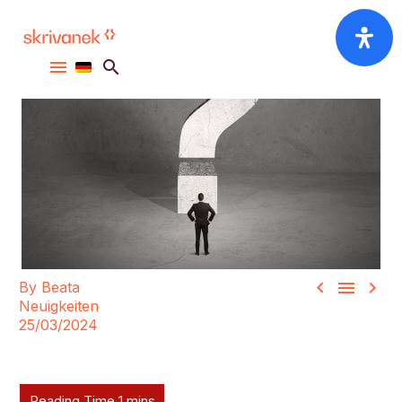



By Beata
Neuigkeiten
25/03/2024