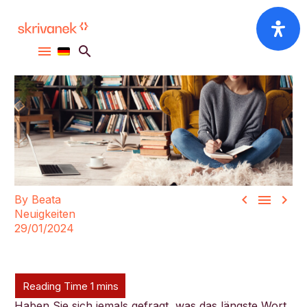



By Beata
Neuigkeiten
29/01/2024
Haben Sie sich jemals gefragt, was das längste Wort