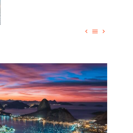


