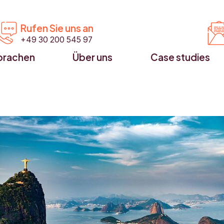


Rufen Sie uns an
+49 30 200 545 97
prachen
Über uns
Case studies