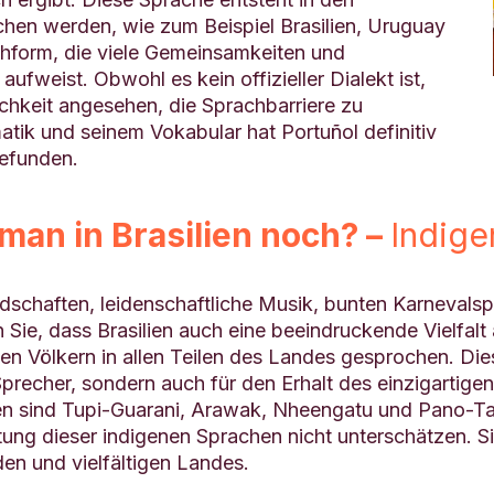
hen werden, wie zum Beispiel Brasilien, Uruguay
achform, die viele Gemeinsamkeiten und
weist. Obwohl es kein offizieller Dialekt ist,
chkeit angesehen, die Sprachbarriere zu
atik und seinem Vokabular hat Portuñol definitiv
gefunden.
man in Brasilien noch? –
Indige
ndschaften, leidenschaftliche Musik, bunten Karnevals
Sie, dass Brasilien auch eine beeindruckende Vielfal
 Völkern in allen Teilen des Landes gesprochen. Diese
Sprecher, sondern auch für den Erhalt des einzigartigen 
en sind Tupi-Guarani, Arawak, Nheengatu und Pano-Tac
utung dieser indigenen Sprachen nicht unterschätzen. Si
den und vielfältigen Landes.