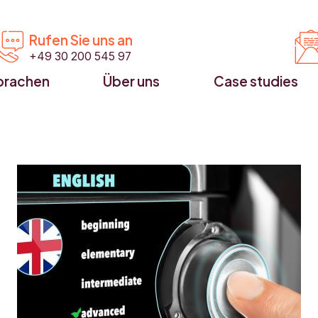


Rufen Sie uns an
+49 30 200 545 97
prachen
Über uns
Case studies