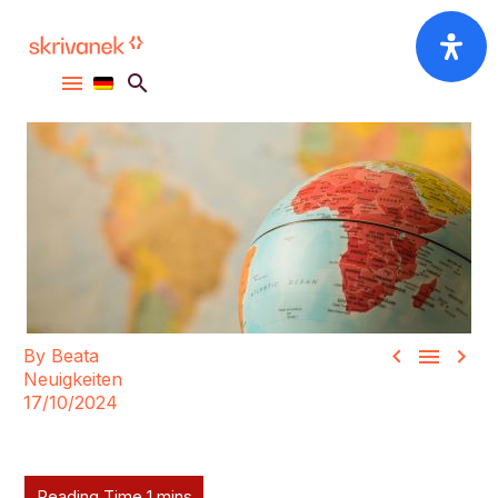



By Beata
Neuigkeiten
17/10/2024